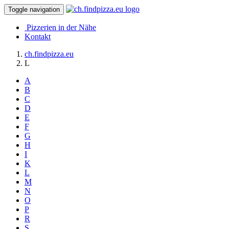
Toggle navigation
Pizzerien in der Nähe
Kontakt
ch.findpizza.eu
L
A
B
C
D
E
F
G
H
I
K
L
M
N
O
P
R
S