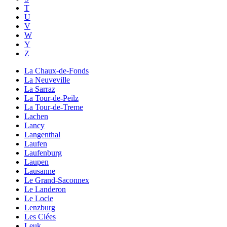
T
U
V
W
Y
Z
La Chaux-de-Fonds
La Neuveville
La Sarraz
La Tour-de-Peilz
La Tour-de-Treme
Lachen
Lancy
Langenthal
Laufen
Laufenburg
Laupen
Lausanne
Le Grand-Saconnex
Le Landeron
Le Locle
Lenzburg
Les Clées
Leuk