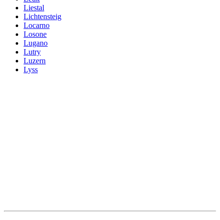
Liestal
Lichtensteig
Locarno
Losone
Lugano
Lutry
Luzern
Lyss