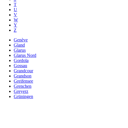
T
U
V
W
Y
Z
Genève
Gland
Glarus
Glarus Nord
Gordola
Gossau
Grandcour
Grandson
Greifensee
Grenchen
Greyerz
Grüningen