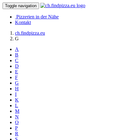
Toggle navigation
Pizzerien in der Nähe
Kontakt
ch.findpizza.eu
G
A
B
C
D
E
F
G
H
I
K
L
M
N
O
P
R
S