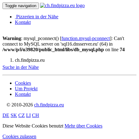
Toggle navigation
Pizzerien in der Nähe
Kontakt
Warning
: mysql_pconnect() [
function.mysql-pconnect
]: Can't
connect to MySQL server on 'sql16.dnsserver.eu' (64) in
/www/p/i/u39820/public_html/libs/db_mysql.php
on line
74
ch.findpizza.eu
Suche in der Nähe
Cookies
Um Projekt
Kontakt
© 2010-2026
ch.findpizza.eu
DE
SK
CZ
LI
CH
Diese Website Cookies benutzt
Mehr über Cookies
Cookies zulassen