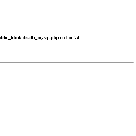
blic_html/libs/db_mysql.php
on line
74