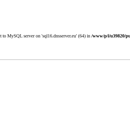
ct to MySQL server on 'sql16.dnsserver.eu' (64) in
/www/p/i/u39820/pu