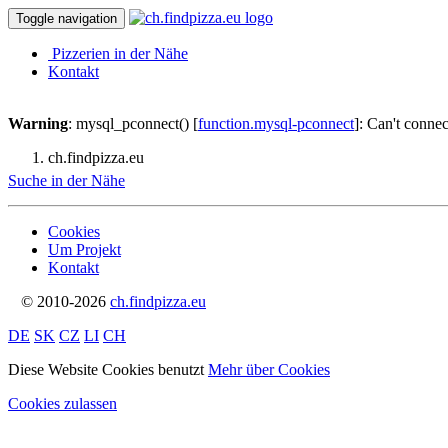
Toggle navigation
Pizzerien in der Nähe
Kontakt
Warning
: mysql_pconnect() [
function.mysql-pconnect
]: Can't conne
ch.findpizza.eu
Suche in der Nähe
Cookies
Um Projekt
Kontakt
© 2010-2026
ch.findpizza.eu
DE
SK
CZ
LI
CH
Diese Website Cookies benutzt
Mehr über Cookies
Cookies zulassen