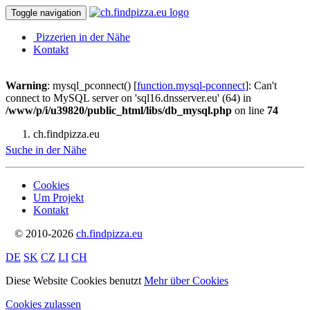
Toggle navigation
Pizzerien in der Nähe
Kontakt
Warning
: mysql_pconnect() [
function.mysql-pconnect
]: Can't
connect to MySQL server on 'sql16.dnsserver.eu' (64) in
/www/p/i/u39820/public_html/libs/db_mysql.php
on line
74
ch.findpizza.eu
Suche in der Nähe
Cookies
Um Projekt
Kontakt
© 2010-2026
ch.findpizza.eu
DE
SK
CZ
LI
CH
Diese Website Cookies benutzt
Mehr über Cookies
Cookies zulassen