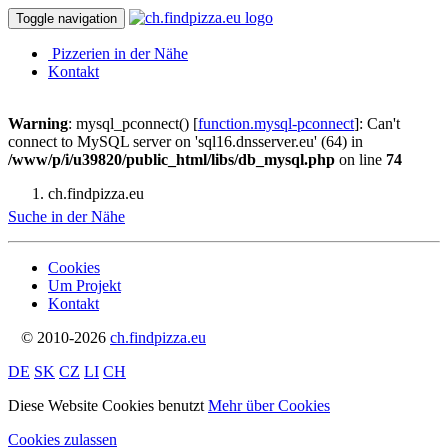
Toggle navigation
Pizzerien in der Nähe
Kontakt
Warning
: mysql_pconnect() [
function.mysql-pconnect
]: Can't
connect to MySQL server on 'sql16.dnsserver.eu' (64) in
/www/p/i/u39820/public_html/libs/db_mysql.php
on line
74
ch.findpizza.eu
Suche in der Nähe
Cookies
Um Projekt
Kontakt
© 2010-2026
ch.findpizza.eu
DE
SK
CZ
LI
CH
Diese Website Cookies benutzt
Mehr über Cookies
Cookies zulassen