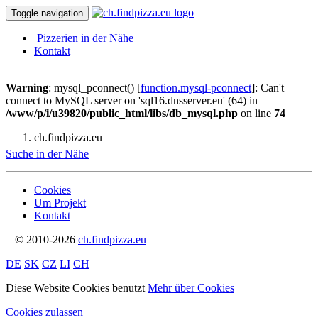
Toggle navigation
Pizzerien in der Nähe
Kontakt
Warning
: mysql_pconnect() [
function.mysql-pconnect
]: Can't
connect to MySQL server on 'sql16.dnsserver.eu' (64) in
/www/p/i/u39820/public_html/libs/db_mysql.php
on line
74
ch.findpizza.eu
Suche in der Nähe
Cookies
Um Projekt
Kontakt
© 2010-2026
ch.findpizza.eu
DE
SK
CZ
LI
CH
Diese Website Cookies benutzt
Mehr über Cookies
Cookies zulassen